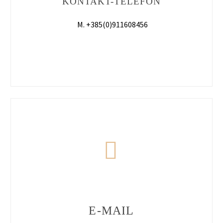
KONTAKT-TELEFON
M. +385(0)911608456


E-MAIL