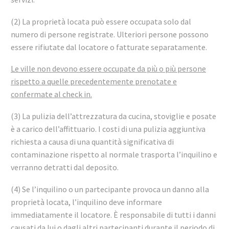
(2) La proprietà locata può essere occupata solo dal
numero di persone registrate. Ulteriori persone possono
essere rifiutate dal locatore o fatturate separatamente.
Le ville non devono essere occupate da più o più persone
rispetto a quelle precedentemente prenotate e
confermate al check in.
(3) La pulizia dell’attrezzatura da cucina, stoviglie e posate
è a carico dell’affittuario. I costi di una pulizia aggiuntiva
richiesta a causa di una quantità significativa di
contaminazione rispetto al normale trasporta l’inquilino e
verranno detratti dal deposito.
(4) Se l’inquilino o un partecipante provoca un danno alla
proprietà locata, l’inquilino deve informare
immediatamente il locatore. È responsabile di tutti i danni
causati da lui o dagli altri partecipanti durante il periodo di